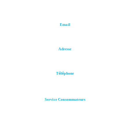
Email
Contact@falait.com
Adresse
FALAIT SPA, Zone industrielle Rouiba, Lot I65, Alger, Algérie.
T
é
l
é
phone
+213 (0) 23 85 05 12
+213 (0) 23 85 05 14
Service
Consommateurs
0550 60 62 61