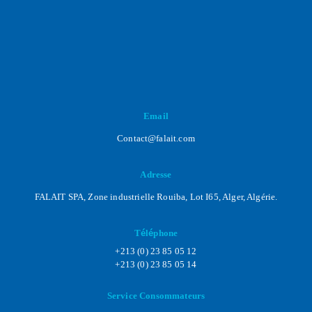
Email
Contact@falait.com
Adresse
FALAIT SPA, Zone industrielle Rouiba, Lot I65, Alger, Algérie.
T
é
l
é
phone
+213 (0) 23 85 05 12
+213 (0) 23 85 05 14
Service
Consommateurs