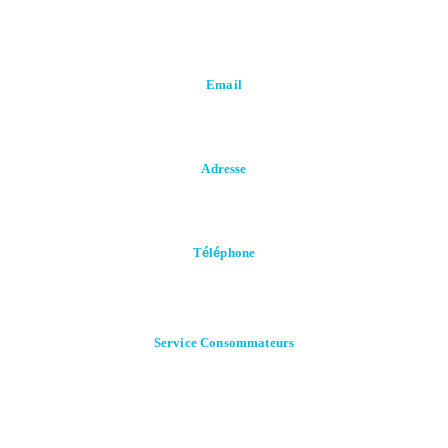
Email
Contact@falait.com
Adresse
FALAIT SPA, Zone industrielle Rouiba, Lot I65, Alger, Algérie.
T
é
l
é
phone
+213 (0) 23 85 05 12
+213 (0) 23 85 05 14
Service
Consommateurs
0550 60 62 61